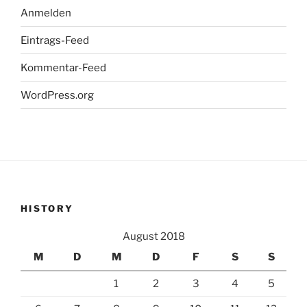
Anmelden
Eintrags-Feed
Kommentar-Feed
WordPress.org
HISTORY
August 2018
M
D
M
D
F
S
S
1
2
3
4
5