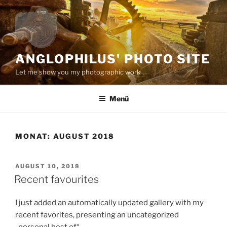
Zum
Inhalt
springen
ANGLOPHILUS' PHOTO SITE
Let me show you my photographic work
Menü
MONAT:
AUGUST 2018
VERÖFFENTLICHT
AUGUST 10, 2018
AM
Recent favourites
I just added an automatically updated gallery with my
recent favorites, presenting an uncategorized
„personal best of“.