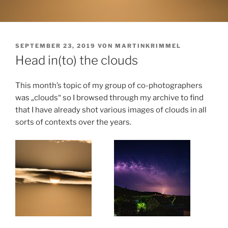
VERÖFFENTLICHT
SEPTEMBER 23, 2019
VON
MARTINKRIMMEL
AM
Head in(to) the clouds
This month’s topic of my group of co-photographers
was „clouds“ so I browsed through my archive to find
that I have already shot various images of clouds in all
sorts of contexts over the years.