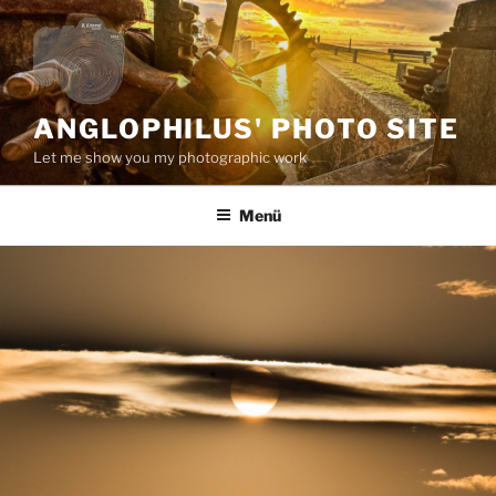
Zum
Inhalt
springen
ANGLOPHILUS' PHOTO SITE
Let me show you my photographic work
Menü