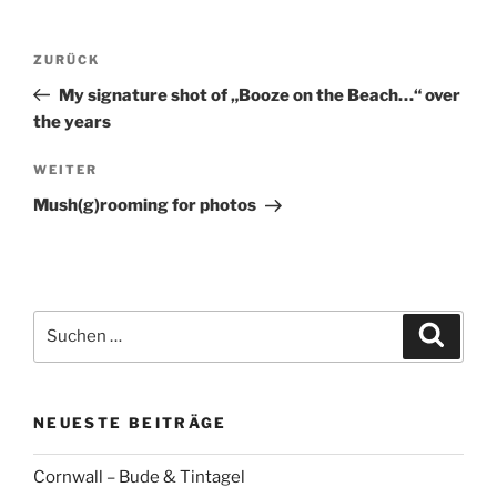
Beitragsnavigation
Vorheriger
ZURÜCK
Beitrag
My signature shot of „Booze on the Beach…“ over
the years
Nächster
WEITER
Beitrag
Mush(g)rooming for photos
Suchen
Suche
nach:
NEUESTE BEITRÄGE
Cornwall – Bude & Tintagel